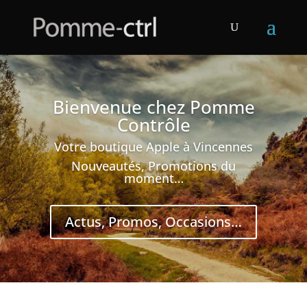
Bienvenue chez Pomme
Contrôle
Votre boutique Apple à Vincennes
Nouveautés, Promotions du
moment…
Actus, Promos, Occasions…